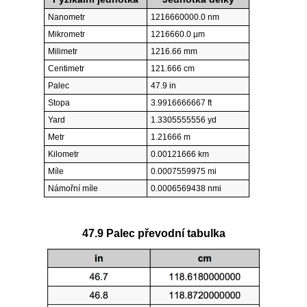
Nanometr
1216660000.0 nm
Mikrometr
1216660.0 µm
Milimetr
1216.66 mm
Centimetr
121.666 cm
Palec
47.9 in
Stopa
3.9916666667 ft
Yard
1.3305555556 yd
Metr
1.21666 m
Kilometr
0.00121666 km
Míle
0.0007559975 mi
Námořní míle
0.0006569438 nmi
47.9 Palec převodní tabulka