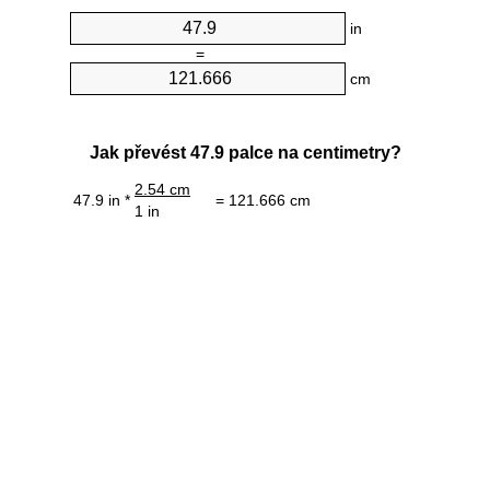
in
=
cm
Jak převést 47.9 palce na centimetry?
2.54 cm
47.9 in *
= 121.666 cm
1 in