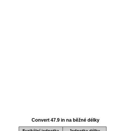
Convert 47.9 in na běžné délky
Fyzikální jednotka
Jednotka délky