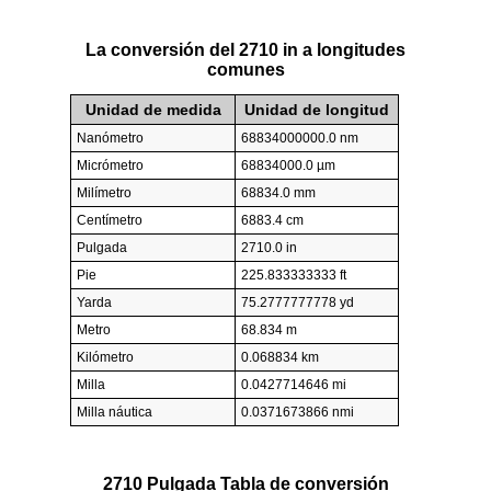
La conversión del 2710 in a longitudes
comunes
Unidad de medida
Unidad de longitud
Nanómetro
68834000000.0 nm
Micrómetro
68834000.0 µm
Milímetro
68834.0 mm
Centímetro
6883.4 cm
Pulgada
2710.0 in
Pie
225.833333333 ft
Yarda
75.2777777778 yd
Metro
68.834 m
Kilómetro
0.068834 km
Milla
0.0427714646 mi
Milla náutica
0.0371673866 nmi
2710 Pulgada Tabla de conversión