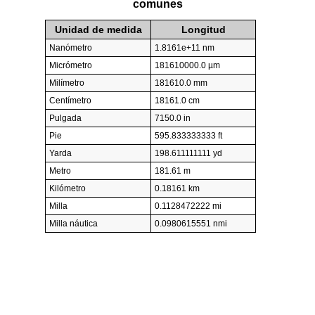
comunes
Unidad de medida
Longitud
Nanómetro
1.8161e+11 nm
Micrómetro
181610000.0 µm
Milímetro
181610.0 mm
Centímetro
18161.0 cm
Pulgada
7150.0 in
Pie
595.833333333 ft
Yarda
198.611111111 yd
Metro
181.61 m
Kilómetro
0.18161 km
Milla
0.1128472222 mi
Milla náutica
0.0980615551 nmi