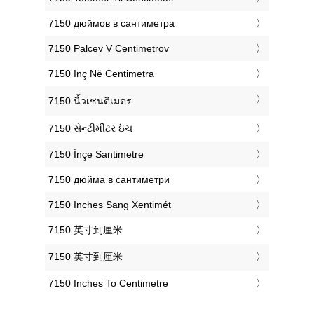
‎7150 дюймов в сантиметра
‎7150 Palcev V Centimetrov
‎7150 Inç Në Centimetra
‎7150 นิ้วเซนติเมตร
‎7150 સેન્ટીમીટર ઇંચ
‎7150 İnçe Santimetre
‎7150 дюйма в сантиметри
‎7150 Inches Sang Xentimét
‎7150 英寸到厘米
‎7150 英寸到厘米
‎7150 Inches To Centimetre