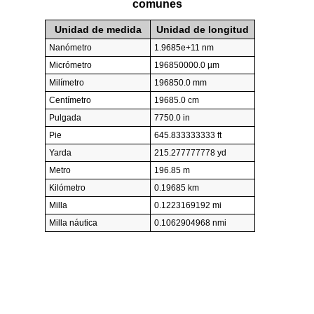
comunes
Unidad de medida
Unidad de longitud
Nanómetro
1.9685e+11 nm
Micrómetro
196850000.0 µm
Milímetro
196850.0 mm
Centímetro
19685.0 cm
Pulgada
7750.0 in
Pie
645.833333333 ft
Yarda
215.277777778 yd
Metro
196.85 m
Kilómetro
0.19685 km
Milla
0.1223169192 mi
Milla náutica
0.1062904968 nmi