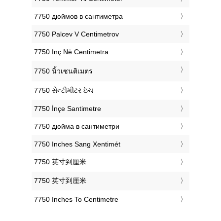
‎7750 дюймов в сантиметра
‎7750 Palcev V Centimetrov
‎7750 Inç Në Centimetra
‎7750 นิ้วเซนติเมตร
‎7750 સેન્ટીમીટર ઇંચ
‎7750 İnçe Santimetre
‎7750 дюйма в сантиметри
‎7750 Inches Sang Xentimét
‎7750 英寸到厘米
‎7750 英寸到厘米
‎7750 Inches To Centimetre