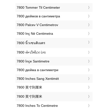
‎7800 Tommer Til Centimeter
‎7800 дюймов в сантиметра
‎7800 Palcev V Centimetrov
‎7800 Inç Në Centimetra
‎7800 นิ้วเซนติเมตร
‎7800 સેન્ટીમીટર ઇંચ
‎7800 İnçe Santimetre
‎7800 дюйма в сантиметри
‎7800 Inches Sang Xentimét
‎7800 英寸到厘米
‎7800 英寸到厘米
‎7800 Inches To Centimetre