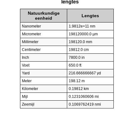
lengtes
Natuurkundige
Lengtes
eenheid
Nanometer
1.9812e+11 nm
Micrometer
198120000.0 µm
Millimeter
198120.0 mm
Centimeter
19812.0 cm
Inch
7800.0 in
Voet
650.0 ft
Yard
216.666666667 yd
Meter
198.12 m
Kilometer
0.19812 km
Mijl
0.1231060606 mi
Zeemijl
0.1069762419 nmi