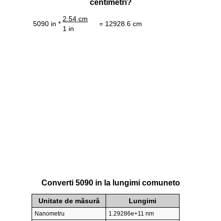
centimetri?
2.54 cm
5090 in *
= 12928.6 cm
1 in
Converti 5090 in la lungimi comuneto
Unitate de măsură
Lungimi
Nanometru
1.29286e+11 nm