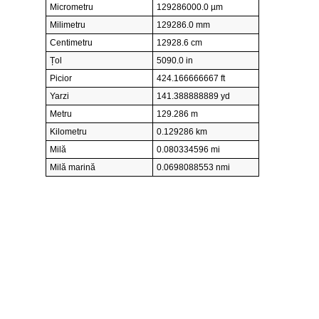
Micrometru
129286000.0 µm
Milimetru
129286.0 mm
Centimetru
12928.6 cm
Țol
5090.0 in
Picior
424.166666667 ft
Yarzi
141.388888889 yd
Metru
129.286 m
Kilometru
0.129286 km
Milă
0.080334596 mi
Milă marină
0.0698088553 nmi