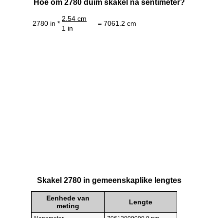
Hoe om 2780 duim skakel na sentimeter?
2.54 cm
2780 in *
= 7061.2 cm
1 in
Skakel 2780 in gemeenskaplike lengtes
Eenhede van
Lengte
meting