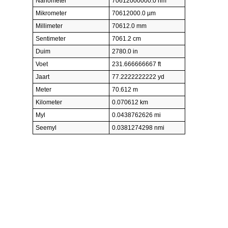
Nanometer
70612000000.0 nm
Mikrometer
70612000.0 µm
Millimeter
70612.0 mm
Sentimeter
7061.2 cm
Duim
2780.0 in
Voet
231.666666667 ft
Jaart
77.2222222222 yd
Meter
70.612 m
Kilometer
0.070612 km
Myl
0.0438762626 mi
Seemyl
0.0381274298 nmi