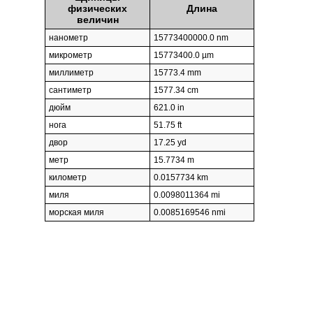
физических
Длина
величин
нанометр
15773400000.0 nm
микрометр
15773400.0 µm
миллиметр
15773.4 mm
сантиметр
1577.34 cm
дюйм
621.0 in
нога
51.75 ft
двор
17.25 yd
метр
15.7734 m
километр
0.0157734 km
миля
0.0098011364 mi
морская миля
0.0085169546 nmi