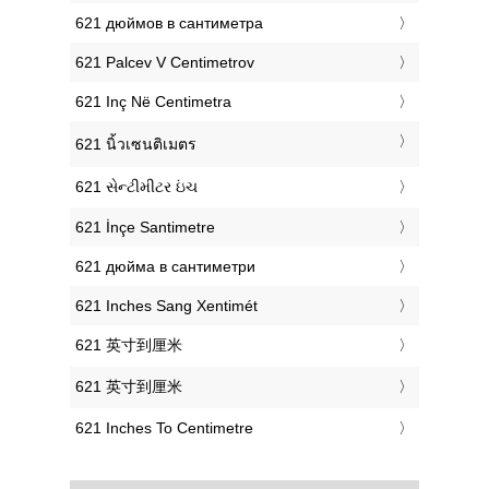
‎621 дюймов в сантиметра
‎621 Palcev V Centimetrov
‎621 Inç Në Centimetra
‎621 นิ้วเซนติเมตร
‎621 સેન્ટીમીટર ઇંચ
‎621 İnçe Santimetre
‎621 дюйма в сантиметри
‎621 Inches Sang Xentimét
‎621 英寸到厘米
‎621 英寸到厘米
‎621 Inches To Centimetre