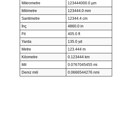
Mikrometre
123444000.0 µm
Milimetre
123444.0 mm
Santimetre
12344.4 cm
İnç
4860.0 in
Fit
405.0 ft
Yarda
135.0 yd
Metre
123.444 m
Kilometre
0.123444 km
Mil
0.0767045455 mi
Deniz mili
0.0666544276 nmi