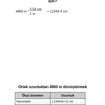
için?
2.54 cm
4860 in *
= 12344.4 cm
1 in
Ortak uzunlukları 4860 in dönüştürmek
Ölçü birimleri
Uzunluk
Nanometre
1.23444e+11 nm