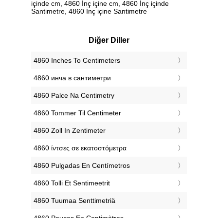
içinde cm, 4860 İnç içine cm, 4860 İnç içinde
Santimetre, 4860 İnç içine Santimetre
Diğer Diller
‎4860 Inches To Centimeters
‎4860 инча в сантиметри
‎4860 Palce Na Centimetry
‎4860 Tommer Til Centimeter
‎4860 Zoll In Zentimeter
‎4860 ίντσες σε εκατοστόμετρα
‎4860 Pulgadas En Centímetros
‎4860 Tolli Et Sentimeetrit
‎4860 Tuumaa Senttimetriä
‎4860 Pouces En Centimètres