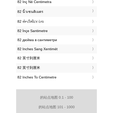
‎82 Inç Në Centimetra
‎82 นิ้วเซนติเมตร
‎82 સેન્ટીમીટર ઇંચ
‎82 İnçe Santimetre
‎82 дюйма в сантиметри
‎82 Inches Sang Xentimét
‎82 英寸到厘米
‎82 英寸到厘米
‎82 Inches To Centimetre
的站点地图 0.1 - 100
的站点地图 101 - 1000