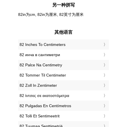
另一种拼写
82in为cm, 82in为厘米, 82英寸为厘米
其他语言
‎82 Inches To Centimeters
‎82 инча в сантиметри
‎82 Palce Na Centimetry
‎82 Tommer Til Centimeter
‎82 Zoll In Zentimeter
‎82 ίντσες σε εκατοστόμετρα
‎82 Pulgadas En Centímetros
‎82 Tolli Et Sentimeetrit
‎82 Tuumaa Senttimetriä