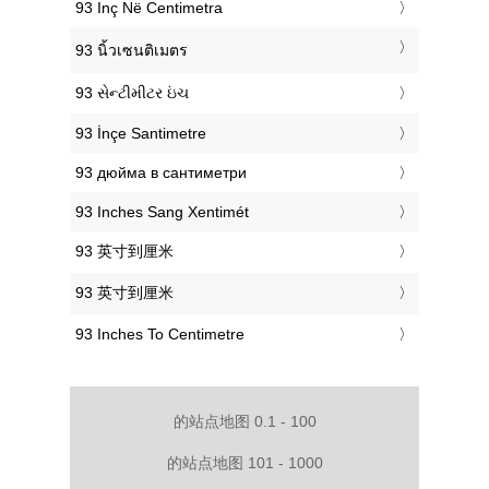
‎93 Inç Në Centimetra
‎93 นิ้วเซนติเมตร
‎93 સેન્ટીમીટર ઇંચ
‎93 İnçe Santimetre
‎93 дюйма в сантиметри
‎93 Inches Sang Xentimét
‎93 英寸到厘米
‎93 英寸到厘米
‎93 Inches To Centimetre
的站点地图 0.1 - 100
的站点地图 101 - 1000