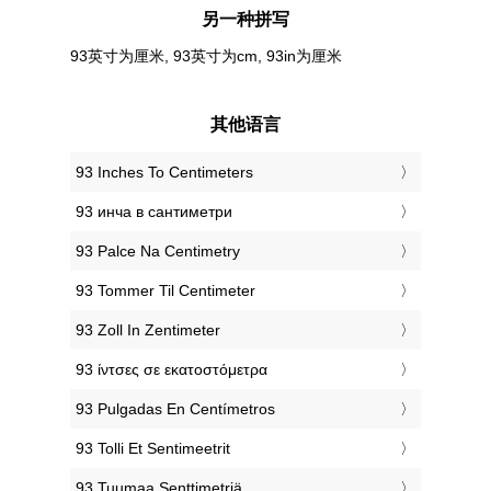
另一种拼写
93英寸为厘米, 93英寸为cm, 93in为厘米
其他语言
‎93 Inches To Centimeters
‎93 инча в сантиметри
‎93 Palce Na Centimetry
‎93 Tommer Til Centimeter
‎93 Zoll In Zentimeter
‎93 ίντσες σε εκατοστόμετρα
‎93 Pulgadas En Centímetros
‎93 Tolli Et Sentimeetrit
‎93 Tuumaa Senttimetriä