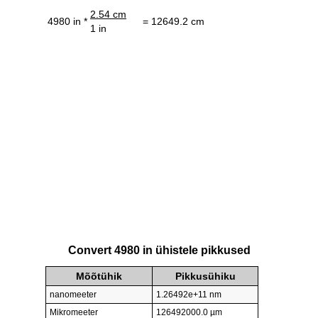
2.54 cm
4980 in *
= 12649.2 cm
1 in
Convert 4980 in ühistele pikkused
Mõõtühik
Pikkusühiku
nanomeeter
1.26492e+11 nm
Mikromeeter
126492000.0 µm