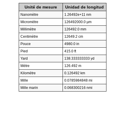
Unité de mesure
Unidad de longitud
Nanomètre
1.26492e+11 nm
Micromètre
126492000.0 µm
Millimètre
126492.0 mm
Centimètre
12649.2 cm
Pouce
4980.0 in
Pied
415.0 ft
Yard
138.333333333 yd
Mètre
126.492 m
Kilomètre
0.126492 km
Mille
0.0785984848 mi
Mille marin
0.068300216 nmi