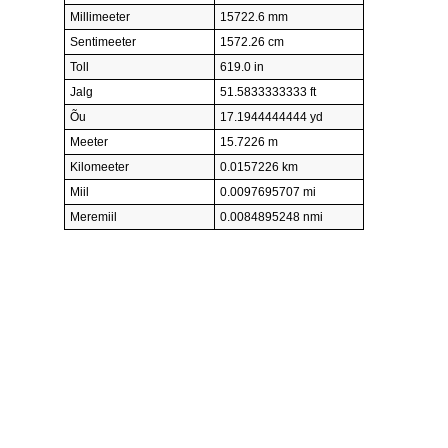
Millimeeter
15722.6 mm
Sentimeeter
1572.26 cm
Toll
619.0 in
Jalg
51.5833333333 ft
Õu
17.1944444444 yd
Meeter
15.7226 m
Kilomeeter
0.0157226 km
Miil
0.0097695707 mi
Meremiil
0.0084895248 nmi