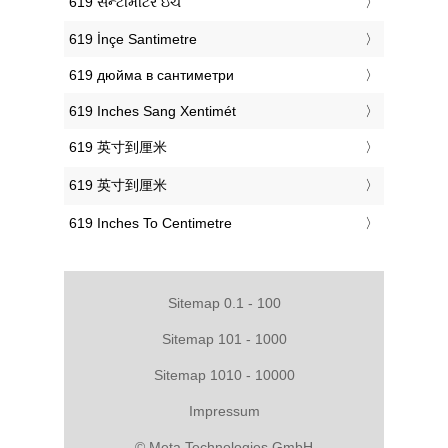
‎619 સેન્ટીમીટર ઇંચ
‎619 İnçe Santimetre
‎619 дюйма в сантиметри
‎619 Inches Sang Xentimét
‎619 英寸到厘米
‎619 英寸到厘米
‎619 Inches To Centimetre
Sitemap 0.1 - 100
Sitemap 101 - 1000
Sitemap 1010 - 10000
Impressum
© Meta Technologies GmbH