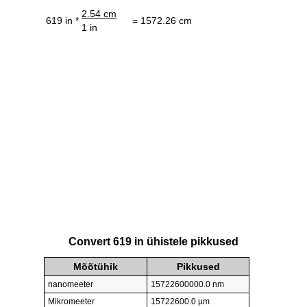
2.54 cm
619 in *
= 1572.26 cm
1 in
Convert 619 in ühistele pikkused
Mõõtühik
Pikkused
nanomeeter
15722600000.0 nm
Mikromeeter
15722600.0 µm