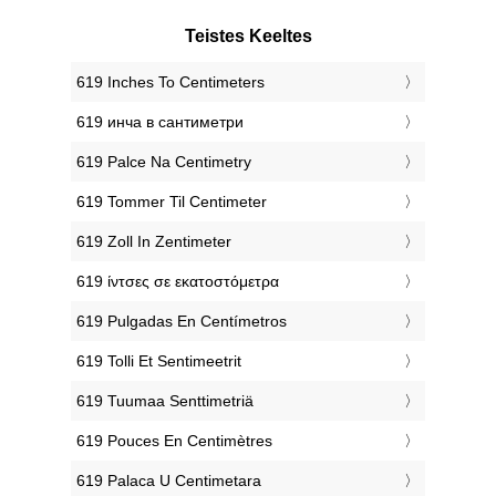
Teistes Keeltes
‎619 Inches To Centimeters
‎619 инча в сантиметри
‎619 Palce Na Centimetry
‎619 Tommer Til Centimeter
‎619 Zoll In Zentimeter
‎619 ίντσες σε εκατοστόμετρα
‎619 Pulgadas En Centímetros
‎619 Tolli Et Sentimeetrit
‎619 Tuumaa Senttimetriä
‎619 Pouces En Centimètres
‎619 Palaca U Centimetara