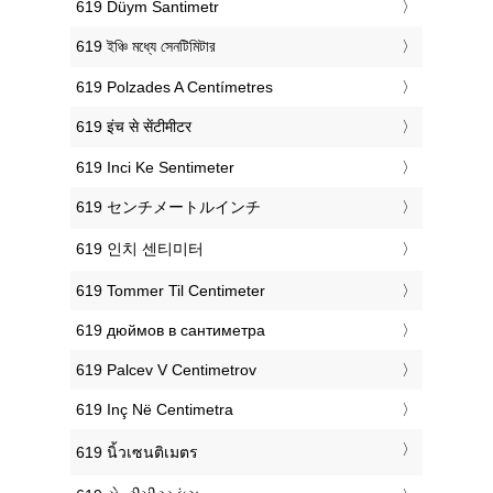
‎619 Düym Santimetr
‎619 ইঞ্চি মধ্যে সেনটিমিটার
‎619 Polzades A Centímetres
‎619 इंच से सेंटीमीटर
‎619 Inci Ke Sentimeter
‎619 センチメートルインチ
‎619 인치 센티미터
‎619 Tommer Til Centimeter
‎619 дюймов в сантиметра
‎619 Palcev V Centimetrov
‎619 Inç Në Centimetra
‎619 นิ้วเซนติเมตร