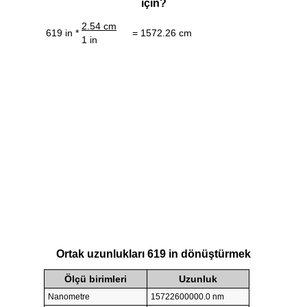
için?
2.54 cm
619 in *
= 1572.26 cm
1 in
Ortak uzunlukları 619 in dönüştürmek
Ölçü birimleri
Uzunluk
Nanometre
15722600000.0 nm