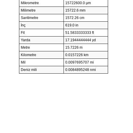
Mikrometre
15722600.0 µm
Milimetre
15722.6 mm
Santimetre
1572.26 cm
İnç
619.0 in
Fit
51.5833333333 ft
Yarda
17.1944444444 yd
Metre
15.7226 m
Kilometre
0.0157226 km
Mil
0.0097695707 mi
Deniz mili
0.0084895248 nmi