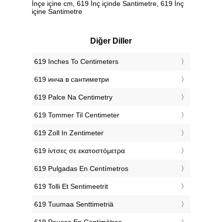
İnçe içine cm, 619 İnç içinde Santimetre, 619 İnç
içine Santimetre
Diğer Diller
‎619 Inches To Centimeters
‎619 инча в сантиметри
‎619 Palce Na Centimetry
‎619 Tommer Til Centimeter
‎619 Zoll In Zentimeter
‎619 ίντσες σε εκατοστόμετρα
‎619 Pulgadas En Centímetros
‎619 Tolli Et Sentimeetrit
‎619 Tuumaa Senttimetriä
‎619 Pouces En Centimètres