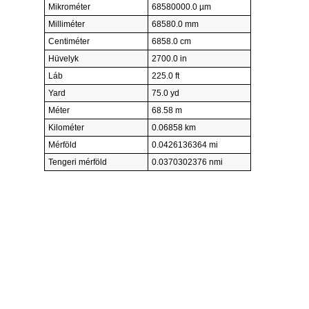
Mikrométer
68580000.0 µm
Milliméter
68580.0 mm
Centiméter
6858.0 cm
Hüvelyk
2700.0 in
Láb
225.0 ft
Yard
75.0 yd
Méter
68.58 m
Kilométer
0.06858 km
Mérföld
0.0426136364 mi
Tengeri mérföld
0.0370302376 nmi