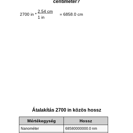
centiméter?
2.54 cm
2700 in *
= 6858.0 cm
1 in
Átalakítás 2700 in közös hossz
Mértékegység
Hossz
Nanométer
68580000000.0 nm