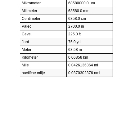
Mikrometer
68580000.0 µm
Milimeter
68580.0 mm
Centimeter
6858.0 cm
Palec
2700.0 in
Čevelj
225.0 ft
Jard
75.0 yd
Meter
68.58 m
Kilometer
0.06858 km
Mile
0.0426136364 mi
navtične milje
0.0370302376 nmi