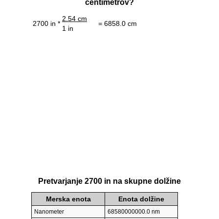
centimetrov?
2.54 cm
2700 in *
= 6858.0 cm
1 in
Pretvarjanje 2700 in na skupne dolžine
Merska enota
Enota dolžine
Nanometer
68580000000.0 nm