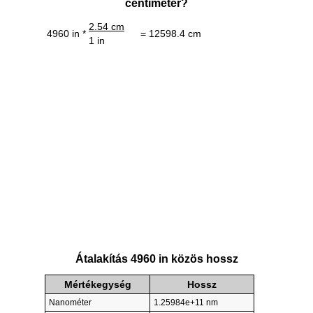
centiméter?
2.54 cm
4960 in *
= 12598.4 cm
1 in
Átalakítás 4960 in közös hossz
Mértékegység
Hossz
Nanométer
1.25984e+11 nm