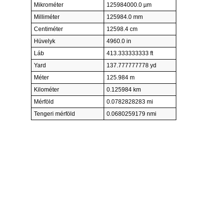
Mikrométer
125984000.0 µm
Milliméter
125984.0 mm
Centiméter
12598.4 cm
Hüvelyk
4960.0 in
Láb
413.333333333 ft
Yard
137.777777778 yd
Méter
125.984 m
Kilométer
0.125984 km
Mérföld
0.0782828283 mi
Tengeri mérföld
0.0680259179 nmi