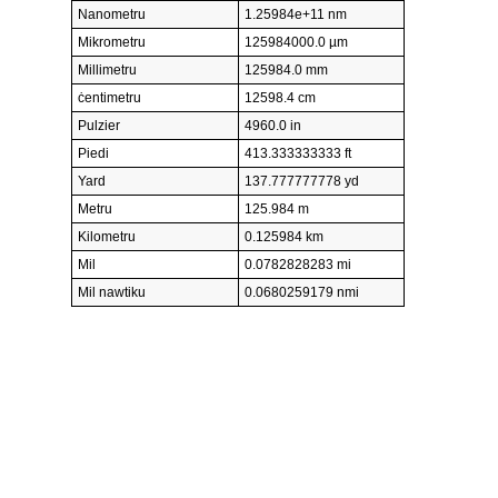
Nanometru
1.25984e+11 nm
Mikrometru
125984000.0 µm
Millimetru
125984.0 mm
ċentimetru
12598.4 cm
Pulzier
4960.0 in
Piedi
413.333333333 ft
Yard
137.777777778 yd
Metru
125.984 m
Kilometru
0.125984 km
Mil
0.0782828283 mi
Mil nawtiku
0.0680259179 nmi