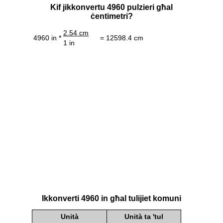
Kif jikkonvertu 4960 pulzieri għal
ċentimetri?
2.54 cm
4960 in *
= 12598.4 cm
1 in
Ikkonverti 4960 in għal tulijiet komuni
Unità
Unità ta 'tul