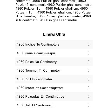
ċentimetri, 4960 Pulzieri għall ċentimetri, 4960
Pulzier fil ċentimetri, 4960 Pulzier għall ċentimetri,
4960 Pulzier fil cm, 4960 Pulzier għall cm, 4960
Pulzieri fil cm, 4960 Pulzieri għall cm, 4960 Pulzier
fil ċentimetru, 4960 Pulzier għall ċentimetru, 4960
in fil ċentimetru, 4960 in għall ċentimetru
Lingwi Oħra
‎4960 Inches To Centimeters
‎4960 инча в сантиметри
‎4960 Palce Na Centimetry
‎4960 Tommer Til Centimeter
‎4960 Zoll In Zentimeter
‎4960 ίντσες σε εκατοστόμετρα
‎4960 Pulgadas En Centímetros
‎4960 Tolli Et Sentimeetrit