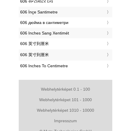
‎606 સેન્ટીમીટર ઇંચ
‎606 İnçe Santimetre
‎606 дюйма в сантиметри
‎606 Inches Sang Xentimét
‎606 英寸到厘米
‎606 英寸到厘米
‎606 Inches To Centimetre
Webhelytérképet 0.1 - 100
Webhelytérképet 101 - 1000
Webhelytérképet 1010 - 10000
Impresszum