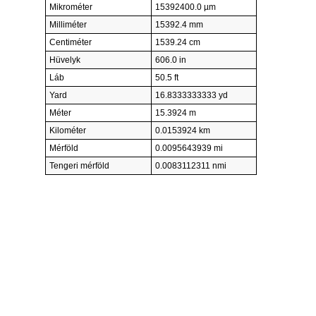
Mikrométer
15392400.0 µm
Milliméter
15392.4 mm
Centiméter
1539.24 cm
Hüvelyk
606.0 in
Láb
50.5 ft
Yard
16.8333333333 yd
Méter
15.3924 m
Kilométer
0.0153924 km
Mérföld
0.0095643939 mi
Tengeri mérföld
0.0083112311 nmi