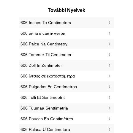
További Nyelvek
‎606 Inches To Centimeters
‎606 инча в сантиметри
‎606 Palce Na Centimetry
‎606 Tommer Til Centimeter
‎606 Zoll In Zentimeter
‎606 ίντσες σε εκατοστόμετρα
‎606 Pulgadas En Centímetros
‎606 Tolli Et Sentimeetrit
‎606 Tuumaa Senttimetriä
‎606 Pouces En Centimètres
‎606 Palaca U Centimetara