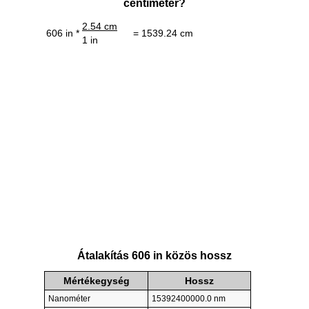
centiméter?
2.54 cm
606 in *
= 1539.24 cm
1 in
Átalakítás 606 in közös hossz
Mértékegység
Hossz
Nanométer
15392400000.0 nm