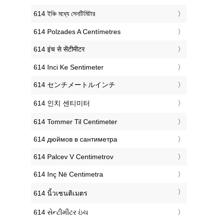
‎614 ইঞ্চি মধ্যে সেনটিমিটার
‎614 Polzades A Centímetres
‎614 इंच से सेंटीमीटर
‎614 Inci Ke Sentimeter
‎614 センチメートルインチ
‎614 인치 센티미터
‎614 Tommer Til Centimeter
‎614 дюймов в сантиметра
‎614 Palcev V Centimetrov
‎614 Inç Në Centimetra
‎614 นิ้วเซนติเมตร
‎614 સેન્ટીમીટર ઇંચ