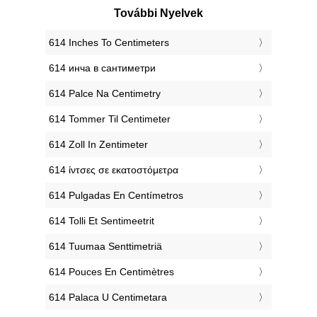
További Nyelvek
‎614 Inches To Centimeters
‎614 инча в сантиметри
‎614 Palce Na Centimetry
‎614 Tommer Til Centimeter
‎614 Zoll In Zentimeter
‎614 ίντσες σε εκατοστόμετρα
‎614 Pulgadas En Centímetros
‎614 Tolli Et Sentimeetrit
‎614 Tuumaa Senttimetriä
‎614 Pouces En Centimètres
‎614 Palaca U Centimetara