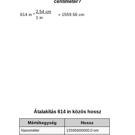
centiméter?
2.54 cm
614 in *
= 1559.56 cm
1 in
Átalakítás 614 in közös hossz
Mértékegység
Hossz
Nanométer
15595600000.0 nm