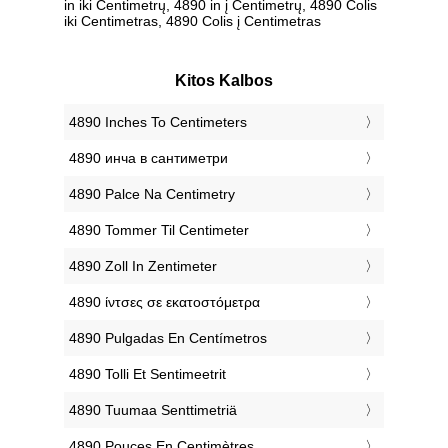
in iki Centimetrų, 4890 in į Centimetrų, 4890 Colis
iki Centimetras, 4890 Colis į Centimetras
Kitos Kalbos
‎4890 Inches To Centimeters
‎4890 инча в сантиметри
‎4890 Palce Na Centimetry
‎4890 Tommer Til Centimeter
‎4890 Zoll In Zentimeter
‎4890 ίντσες σε εκατοστόμετρα
‎4890 Pulgadas En Centímetros
‎4890 Tolli Et Sentimeetrit
‎4890 Tuumaa Senttimetriä
‎4890 Pouces En Centimètres