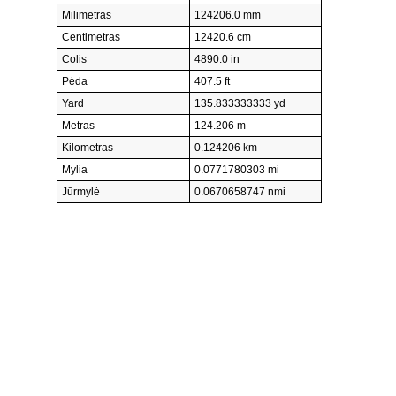
Milimetras
124206.0 mm
Centimetras
12420.6 cm
Colis
4890.0 in
Pėda
407.5 ft
Yard
135.833333333 yd
Metras
124.206 m
Kilometras
0.124206 km
Mylia
0.0771780303 mi
Jūrmylė
0.0670658747 nmi