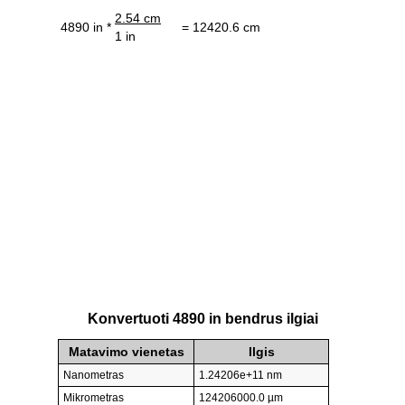
2.54 cm
4890 in *
= 12420.6 cm
1 in
Konvertuoti 4890 in bendrus ilgiai
Matavimo vienetas
Ilgis
Nanometras
1.24206e+11 nm
Mikrometras
124206000.0 µm