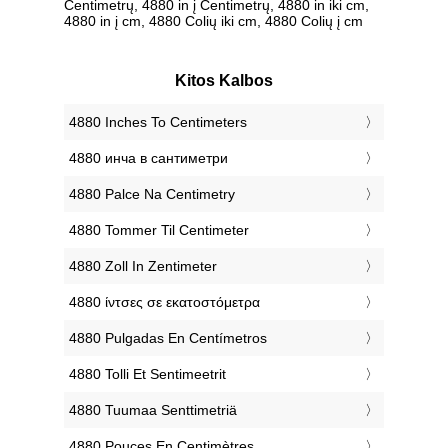
Centimetrų, 4880 in į Centimetrų, 4880 in iki cm,
4880 in į cm, 4880 Colių iki cm, 4880 Colių į cm
Kitos Kalbos
‎4880 Inches To Centimeters
‎4880 инча в сантиметри
‎4880 Palce Na Centimetry
‎4880 Tommer Til Centimeter
‎4880 Zoll In Zentimeter
‎4880 ίντσες σε εκατοστόμετρα
‎4880 Pulgadas En Centímetros
‎4880 Tolli Et Sentimeetrit
‎4880 Tuumaa Senttimetriä
‎4880 Pouces En Centimètres