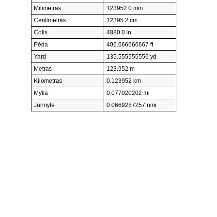
Milimetras
123952.0 mm
Centimetras
12395.2 cm
Colis
4880.0 in
Pėda
406.666666667 ft
Yard
135.555555556 yd
Metras
123.952 m
Kilometras
0.123952 km
Mylia
0.077020202 mi
Jūrmylė
0.0669287257 nmi