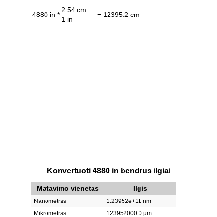
2.54 cm
4880 in *
= 12395.2 cm
1 in
Konvertuoti 4880 in bendrus ilgiai
Matavimo vienetas
Ilgis
Nanometras
1.23952e+11 nm
Mikrometras
123952000.0 µm