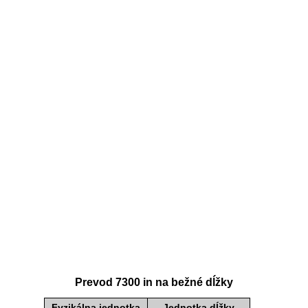
Prevod 7300 in na bežné dĺžky
Fyzikálna jednotka
Jednotka dĺžky