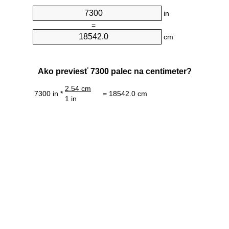
in
=
cm
Ako previesť 7300 palec na centimeter?
2.54 cm
7300 in *
= 18542.0 cm
1 in