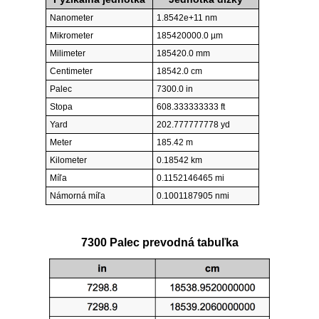
Nanometer
1.8542e+11 nm
Mikrometer
185420000.0 µm
Milimeter
185420.0 mm
Centimeter
18542.0 cm
Palec
7300.0 in
Stopa
608.333333333 ft
Yard
202.777777778 yd
Meter
185.42 m
Kilometer
0.18542 km
Míľa
0.1152146465 mi
Námorná míľa
0.1001187905 nmi
7300 Palec prevodná tabuľka