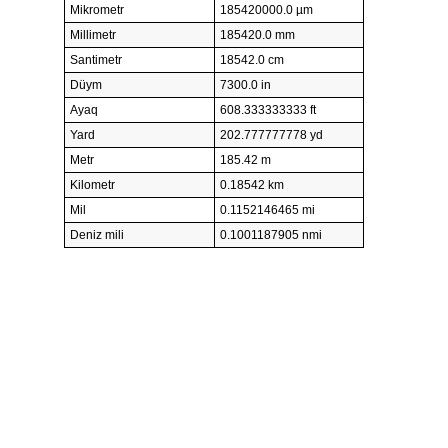
Mikrometr
185420000.0 µm
Millimetr
185420.0 mm
Santimetr
18542.0 cm
Düym
7300.0 in
Ayaq
608.333333333 ft
Yard
202.777777778 yd
Metr
185.42 m
Kilometr
0.18542 km
Mil
0.1152146465 mi
Deniz mili
0.1001187905 nmi