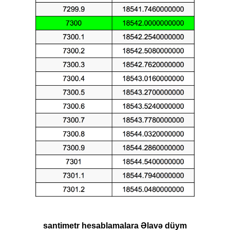
santimetr hesablamalara Əlavə düym