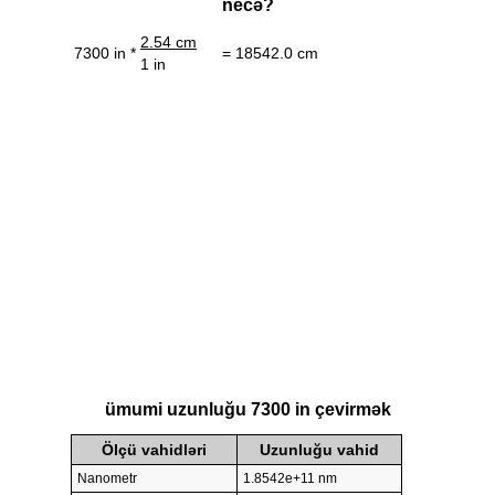
necə?
2.54 cm
7300 in *
= 18542.0 cm
1 in
ümumi uzunluğu 7300 in çevirmək
Ölçü vahidləri
Uzunluğu vahid
Nanometr
1.8542e+11 nm