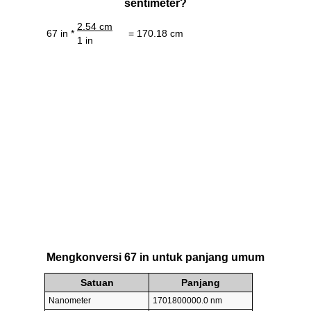
sentimeter?
2.54 cm
67 in *
= 170.18 cm
1 in
Mengkonversi 67 in untuk panjang umum
Satuan
Panjang
Nanometer
1701800000.0 nm