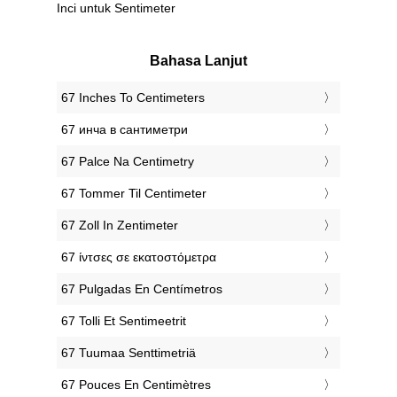
Inci untuk Sentimeter
Bahasa Lanjut
‎67 Inches To Centimeters
‎67 инча в сантиметри
‎67 Palce Na Centimetry
‎67 Tommer Til Centimeter
‎67 Zoll In Zentimeter
‎67 ίντσες σε εκατοστόμετρα
‎67 Pulgadas En Centímetros
‎67 Tolli Et Sentimeetrit
‎67 Tuumaa Senttimetriä
‎67 Pouces En Centimètres