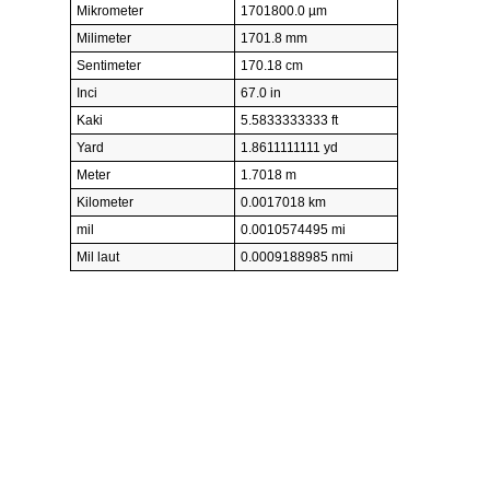
Mikrometer
1701800.0 µm
Milimeter
1701.8 mm
Sentimeter
170.18 cm
Inci
67.0 in
Kaki
5.5833333333 ft
Yard
1.8611111111 yd
Meter
1.7018 m
Kilometer
0.0017018 km
mil
0.0010574495 mi
Mil laut
0.0009188985 nmi