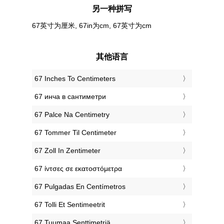
另一种拼写
67英寸为厘米, 67in为cm, 67英寸为cm
其他语言
‎67 Inches To Centimeters
‎67 инча в сантиметри
‎67 Palce Na Centimetry
‎67 Tommer Til Centimeter
‎67 Zoll In Zentimeter
‎67 ίντσες σε εκατοστόμετρα
‎67 Pulgadas En Centímetros
‎67 Tolli Et Sentimeetrit
‎67 Tuumaa Senttimetriä