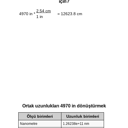
için?
2.54 cm
4970 in *
= 12623.8 cm
1 in
Ortak uzunlukları 4970 in dönüştürmek
Ölçü birimleri
Uzunluk birimleri
Nanometre
1.26238e+11 nm