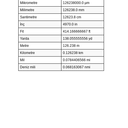
Mikrometre
126238000.0 µm
Milimetre
126238.0 mm
Santimetre
12623.8 cm
İnç
4970.0 in
Fit
414.166666667 ft
Yarda
138.055555556 yd
Metre
126.238 m
Kilometre
0.126238 km
Mil
0.0784406566 mi
Deniz mili
0.068163067 nmi