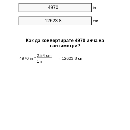
in
=
cm
Как да конвертирате 4970 инча на
сантиметри?
2.54 cm
4970 in *
= 12623.8 cm
1 in