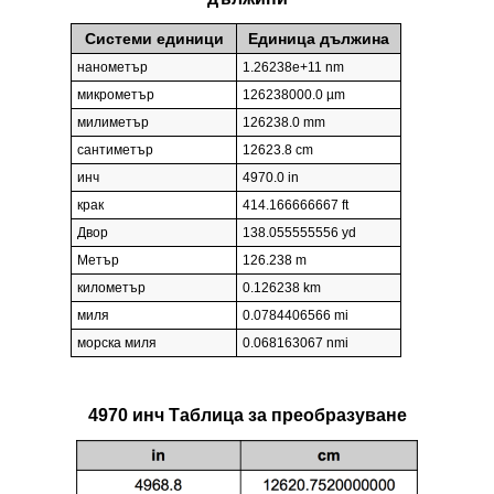
Системи единици
Единица дължина
нанометър
1.26238e+11 nm
микрометър
126238000.0 µm
милиметър
126238.0 mm
сантиметър
12623.8 cm
инч
4970.0 in
крак
414.166666667 ft
Двор
138.055555556 yd
Метър
126.238 m
километър
0.126238 km
миля
0.0784406566 mi
морска миля
0.068163067 nmi
4970 инч Таблица за преобразуване