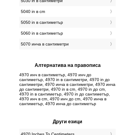
5030 in в сантиметри
5040 in в cm
5050 in в сантиметър
5060 in в сантиметър
5070 инча в сантиметри
Алтернатива на правописа
4970 инч в сантиметър, 4970 инч до
сантиметър, 4970 in в сантиметри, 4970 in до
сантиметри, 4970 инча в сантиметри, 4970 инча
до сантиметри, 4970 in в cm, 4970 in до cm,
4970 in в сантиметър, 4970 in до сантиметър,
4970 инч в cm, 4970 инч до cm, 4970 инча в
сантиметър, 4970 инча до сантиметър
Други езици
‎4970 Inches To Centimeters