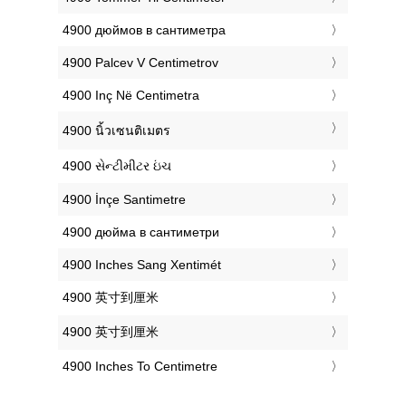
‎4900 дюймов в сантиметра
‎4900 Palcev V Centimetrov
‎4900 Inç Në Centimetra
‎4900 นิ้วเซนติเมตร
‎4900 સેન્ટીમીટર ઇંચ
‎4900 İnçe Santimetre
‎4900 дюйма в сантиметри
‎4900 Inches Sang Xentimét
‎4900 英寸到厘米
‎4900 英寸到厘米
‎4900 Inches To Centimetre