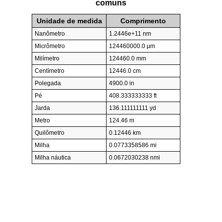
comuns
Unidade de medida
Comprimento
Nanômetro
1.2446e+11 nm
Micrômetro
124460000.0 µm
Milímetro
124460.0 mm
Centímetro
12446.0 cm
Polegada
4900.0 in
Pé
408.333333333 ft
Jarda
136.111111111 yd
Metro
124.46 m
Quilômetro
0.12446 km
Milha
0.0773358586 mi
Milha náutica
0.0672030238 nmi