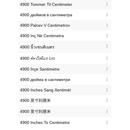
‎4900 Tommer Til Centimeter
‎4900 дюймов в сантиметра
‎4900 Palcev V Centimetrov
‎4900 Inç Në Centimetra
‎4900 นิ้วเซนติเมตร
‎4900 સેન્ટીમીટર ઇંચ
‎4900 İnçe Santimetre
‎4900 дюйма в сантиметри
‎4900 Inches Sang Xentimét
‎4900 英寸到厘米
‎4900 英寸到厘米
‎4900 Inches To Centimetre