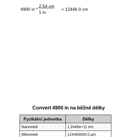
2.54 cm
4900 in *
= 12446.0 cm
1 in
Convert 4900 in na běžné délky
Fyzikální jednotka
Délky
Nanometr
1.2446e+11 nm
Mikrometr
124460000.0 µm