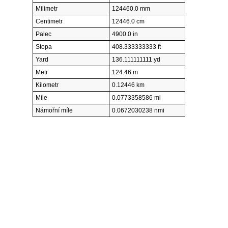
Milimetr
124460.0 mm
Centimetr
12446.0 cm
Palec
4900.0 in
Stopa
408.333333333 ft
Yard
136.111111111 yd
Metr
124.46 m
Kilometr
0.12446 km
Míle
0.0773358586 mi
Námořní míle
0.0672030238 nmi