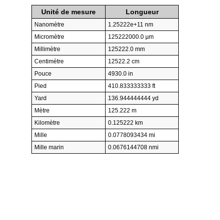
Unité de mesure
Longueur
Nanomètre
1.25222e+11 nm
Micromètre
125222000.0 µm
Millimètre
125222.0 mm
Centimètre
12522.2 cm
Pouce
4930.0 in
Pied
410.833333333 ft
Yard
136.944444444 yd
Mètre
125.222 m
Kilomètre
0.125222 km
Mille
0.0778093434 mi
Mille marin
0.0676144708 nmi