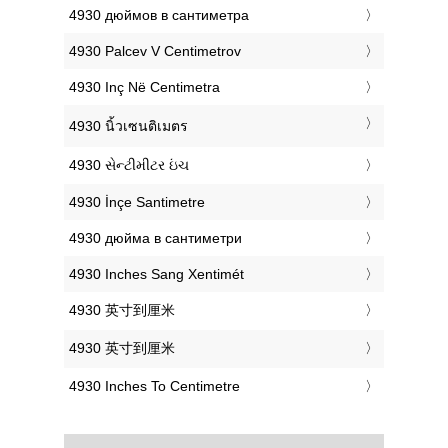
‎4930 дюймов в сантиметра
‎4930 Palcev V Centimetrov
‎4930 Inç Në Centimetra
‎4930 นิ้วเซนติเมตร
‎4930 સેન્ટીમીટર ઇંચ
‎4930 İnçe Santimetre
‎4930 дюйма в сантиметри
‎4930 Inches Sang Xentimét
‎4930 英寸到厘米
‎4930 英寸到厘米
‎4930 Inches To Centimetre