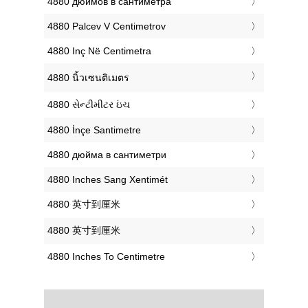
‎4880 дюймов в сантиметра
‎4880 Palcev V Centimetrov
‎4880 Inç Në Centimetra
‎4880 นิ้วเซนติเมตร
‎4880 સેન્ટીમીટર ઇંચ
‎4880 İnçe Santimetre
‎4880 дюйма в сантиметри
‎4880 Inches Sang Xentimét
‎4880 英寸到厘米
‎4880 英寸到厘米
‎4880 Inches To Centimetre