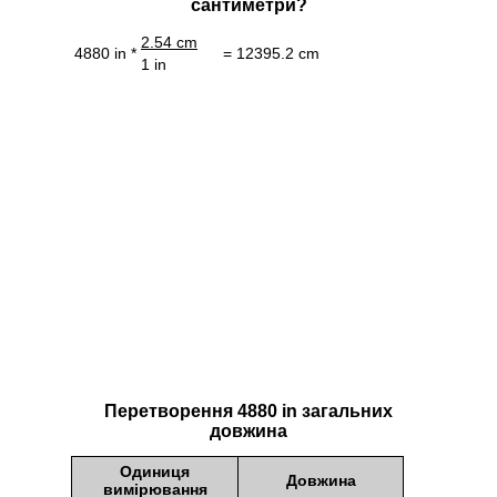
сантиметри?
2.54 cm
4880 in *
= 12395.2 cm
1 in
Перетворення 4880 in загальних
довжина
Одиниця
Довжина
вимірювання