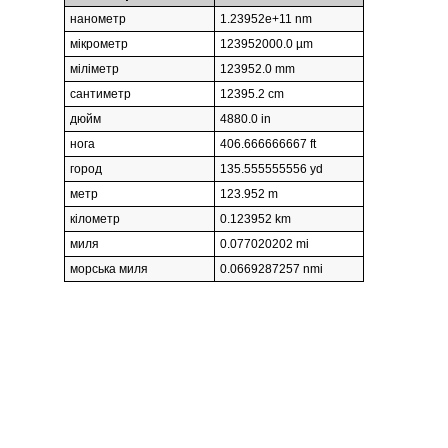
нанометр
1.23952e+11 nm
мікрометр
123952000.0 µm
міліметр
123952.0 mm
сантиметр
12395.2 cm
дюйм
4880.0 in
нога
406.666666667 ft
город
135.555555556 yd
метр
123.952 m
кілометр
0.123952 km
миля
0.077020202 mi
морська миля
0.0669287257 nmi