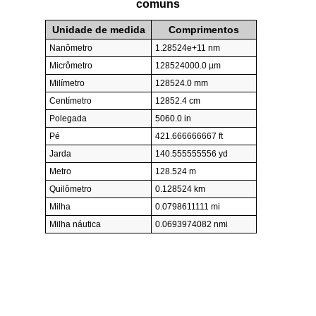
comuns
Unidade de medida
Comprimentos
Nanômetro
1.28524e+11 nm
Micrômetro
128524000.0 µm
Milímetro
128524.0 mm
Centímetro
12852.4 cm
Polegada
5060.0 in
Pé
421.666666667 ft
Jarda
140.555555556 yd
Metro
128.524 m
Quilômetro
0.128524 km
Milha
0.0798611111 mi
Milha náutica
0.0693974082 nmi