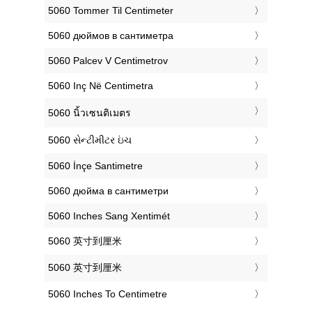
‎5060 Tommer Til Centimeter
‎5060 дюймов в сантиметра
‎5060 Palcev V Centimetrov
‎5060 Inç Në Centimetra
‎5060 นิ้วเซนติเมตร
‎5060 સેન્ટીમીટર ઇંચ
‎5060 İnçe Santimetre
‎5060 дюйма в сантиметри
‎5060 Inches Sang Xentimét
‎5060 英寸到厘米
‎5060 英寸到厘米
‎5060 Inches To Centimetre