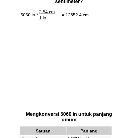
sentimeter?
2.54 cm
5060 in *
= 12852.4 cm
1 in
Mengkonversi 5060 in untuk panjang
umum
Satuan
Panjang