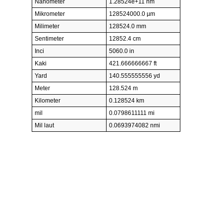
Nanometer
1.28524e+11 nm
Mikrometer
128524000.0 µm
Milimeter
128524.0 mm
Sentimeter
12852.4 cm
Inci
5060.0 in
Kaki
421.666666667 ft
Yard
140.555555556 yd
Meter
128.524 m
Kilometer
0.128524 km
mil
0.0798611111 mi
Mil laut
0.0693974082 nmi