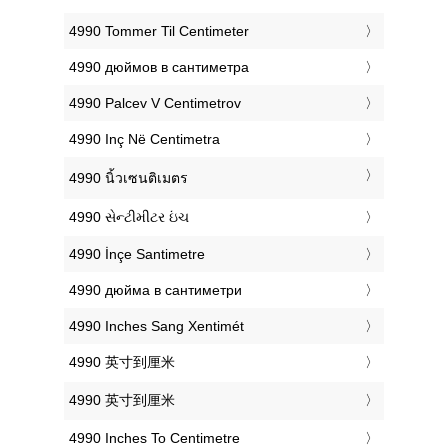
‎4990 Tommer Til Centimeter
‎4990 дюймов в сантиметра
‎4990 Palcev V Centimetrov
‎4990 Inç Në Centimetra
‎4990 นิ้วเซนติเมตร
‎4990 સેન્ટીમીટર ઇંચ
‎4990 İnçe Santimetre
‎4990 дюйма в сантиметри
‎4990 Inches Sang Xentimét
‎4990 英寸到厘米
‎4990 英寸到厘米
‎4990 Inches To Centimetre