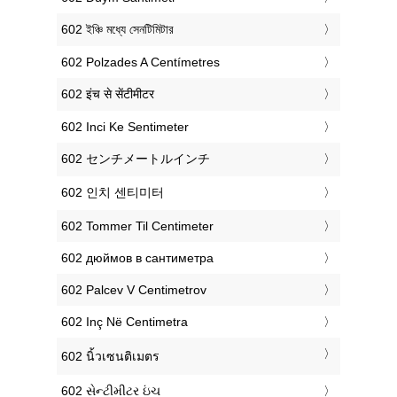
‎602 ইঞ্চি মধ্যে সেনটিমিটার
‎602 Polzades A Centímetres
‎602 इंच से सेंटीमीटर
‎602 Inci Ke Sentimeter
‎602 センチメートルインチ
‎602 인치 센티미터
‎602 Tommer Til Centimeter
‎602 дюймов в сантиметра
‎602 Palcev V Centimetrov
‎602 Inç Në Centimetra
‎602 นิ้วเซนติเมตร
‎602 સેન્ટીમીટર ઇંચ