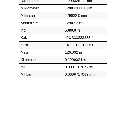
Nanometer
1.29032e+11 nm
Mikrometer
129032000.0 µm
Milimeter
129032.0 mm
Sentimeter
12903.2 cm
Inci
5080.0 in
Kaki
423.333333333 ft
Yard
141.111111111 yd
Meter
129.032 m
Kilometer
0.129032 km
mil
0.0801767677 mi
Mil laut
0.0696717063 nmi