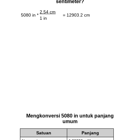
sentimeter?
2.54 cm
5080 in *
= 12903.2 cm
1 in
Mengkonversi 5080 in untuk panjang
umum
Satuan
Panjang