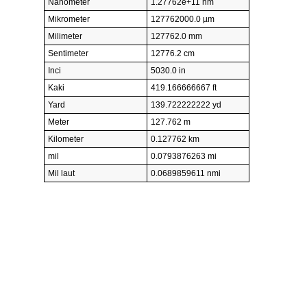
Nanometer
1.27762e+11 nm
Mikrometer
127762000.0 µm
Milimeter
127762.0 mm
Sentimeter
12776.2 cm
Inci
5030.0 in
Kaki
419.166666667 ft
Yard
139.722222222 yd
Meter
127.762 m
Kilometer
0.127762 km
mil
0.0793876263 mi
Mil laut
0.0689859611 nmi