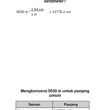
sentimeter?
2.54 cm
5030 in *
= 12776.2 cm
1 in
Mengkonversi 5030 in untuk panjang
umum
Satuan
Panjang