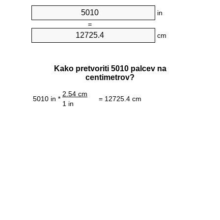
in
=
cm
Kako pretvoriti 5010 palcev na
centimetrov?
2.54 cm
5010 in *
= 12725.4 cm
1 in