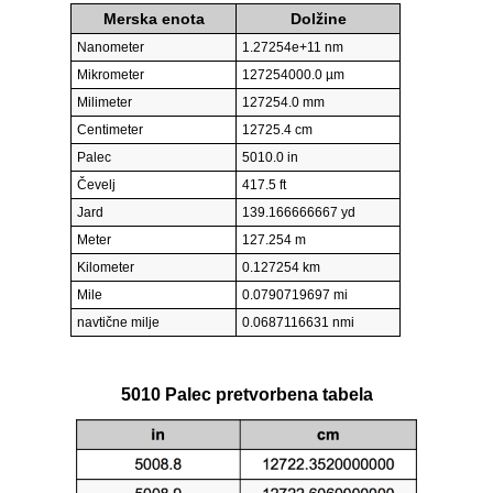
Merska enota
Dolžine
Nanometer
1.27254e+11 nm
Mikrometer
127254000.0 µm
Milimeter
127254.0 mm
Centimeter
12725.4 cm
Palec
5010.0 in
Čevelj
417.5 ft
Jard
139.166666667 yd
Meter
127.254 m
Kilometer
0.127254 km
Mile
0.0790719697 mi
navtične milje
0.0687116631 nmi
5010 Palec pretvorbena tabela