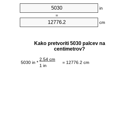
in
=
cm
Kako pretvoriti 5030 palcev na
centimetrov?
2.54 cm
5030 in *
= 12776.2 cm
1 in