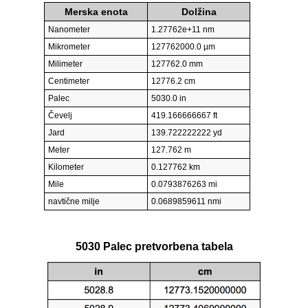
Merska enota
Dolžina
Nanometer
1.27762e+11 nm
Mikrometer
127762000.0 µm
Milimeter
127762.0 mm
Centimeter
12776.2 cm
Palec
5030.0 in
Čevelj
419.166666667 ft
Jard
139.722222222 yd
Meter
127.762 m
Kilometer
0.127762 km
Mile
0.0793876263 mi
navtične milje
0.0689859611 nmi
5030 Palec pretvorbena tabela