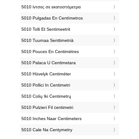
‎5010 ίντσες σε εκατοστόμετρα
‎5010 Pulgadas En Centímetros
‎5010 Tolli Et Sentimeetrit
‎5010 Tuumaa Senttimetriä
‎5010 Pouces En Centimètres
‎5010 Palaca U Centimetara
‎5010 Hüvelyk Centiméter
‎5010 Pollici In Centimetri
‎5010 Colių Iki Centimetrų
‎5010 Pulzieri Fil ċentimetri
‎5010 Inches Naar Centimeters
‎5010 Cale Na Centymetry