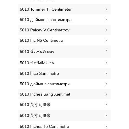
‎5010 Tommer Til Centimeter
‎5010 дюймов в сантиметра
‎5010 Palcev V Centimetrov
‎5010 Inç Në Centimetra
‎5010 นิ้วเซนติเมตร
‎5010 સેન્ટીમીટર ઇંચ
‎5010 İnçe Santimetre
‎5010 дюйма в сантиметри
‎5010 Inches Sang Xentimét
‎5010 英寸到厘米
‎5010 英寸到厘米
‎5010 Inches To Centimetre