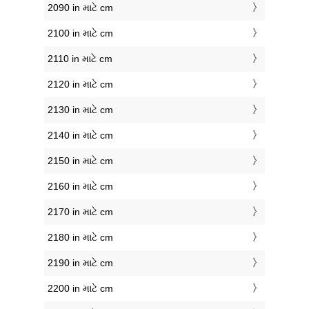
2090 in માટે cm
2100 in માટે cm
2110 in માટે cm
2120 in માટે cm
2130 in માટે cm
2140 in માટે cm
2150 in માટે cm
2160 in માટે cm
2170 in માટે cm
2180 in માટે cm
2190 in માટે cm
2200 in માટે cm