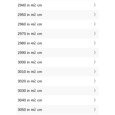
2940 in માટે cm
2950 in માટે cm
2960 in માટે cm
2970 in માટે cm
2980 in માટે cm
2990 in માટે cm
3000 in માટે cm
3010 in માટે cm
3020 in માટે cm
3030 in માટે cm
3040 in માટે cm
3050 in માટે cm