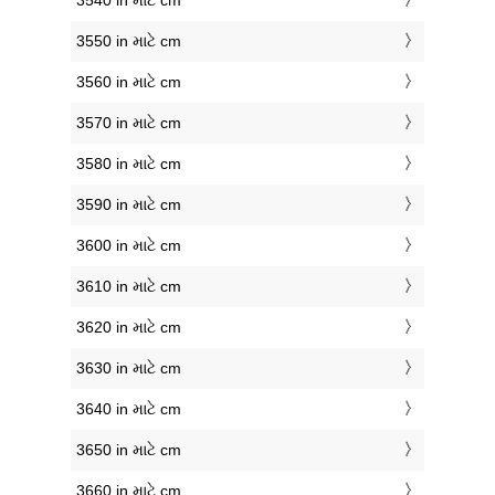
3540 in માટે cm
3550 in માટે cm
3560 in માટે cm
3570 in માટે cm
3580 in માટે cm
3590 in માટે cm
3600 in માટે cm
3610 in માટે cm
3620 in માટે cm
3630 in માટે cm
3640 in માટે cm
3650 in માટે cm
3660 in માટે cm