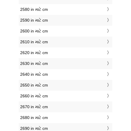
2580 in માટે cm
2590 in માટે cm
2600 in માટે cm
2610 in માટે cm
2620 in માટે cm
2630 in માટે cm
2640 in માટે cm
2650 in માટે cm
2660 in માટે cm
2670 in માટે cm
2680 in માટે cm
2690 in માટે cm