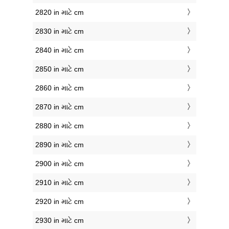
2820 in માટે cm
2830 in માટે cm
2840 in માટે cm
2850 in માટે cm
2860 in માટે cm
2870 in માટે cm
2880 in માટે cm
2890 in માટે cm
2900 in માટે cm
2910 in માટે cm
2920 in માટે cm
2930 in માટે cm