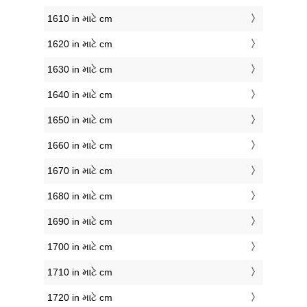
1610 in માટે cm
1620 in માટે cm
1630 in માટે cm
1640 in માટે cm
1650 in માટે cm
1660 in માટે cm
1670 in માટે cm
1680 in માટે cm
1690 in માટે cm
1700 in માટે cm
1710 in માટે cm
1720 in માટે cm