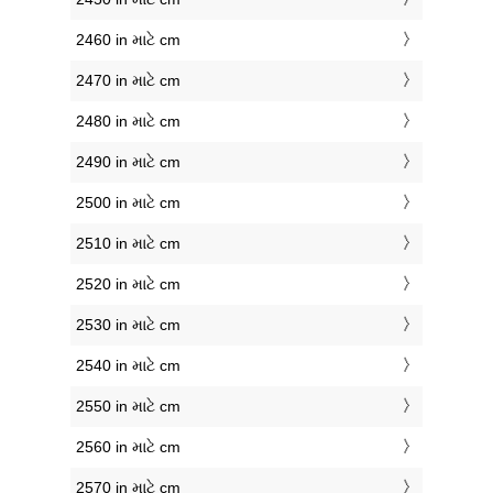
2460 in માટે cm
2470 in માટે cm
2480 in માટે cm
2490 in માટે cm
2500 in માટે cm
2510 in માટે cm
2520 in માટે cm
2530 in માટે cm
2540 in માટે cm
2550 in માટે cm
2560 in માટે cm
2570 in માટે cm