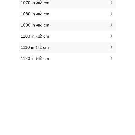
1070 in માટે cm
1080 in માટે cm
1090 in માટે cm
1100 in માટે cm
1110 in માટે cm
1120 in માટે cm