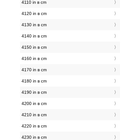
4110 in в cm
4120 in в cm
4130 in в cm
4140 in в cm
4150 in в cm
4160 in в cm
4170 in в cm
4180 in в cm
4190 in в cm
4200 in в cm
4210 in в cm
4220 in в cm
4230 in в cm