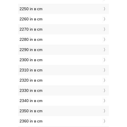
2250 in в cm
2260 in в cm
2270 in в cm
2280 in в cm
2290 in в cm
2300 in в cm
2310 in в cm
2320 in в cm
2330 in в cm
2340 in в cm
2350 in в cm
2360 in в cm