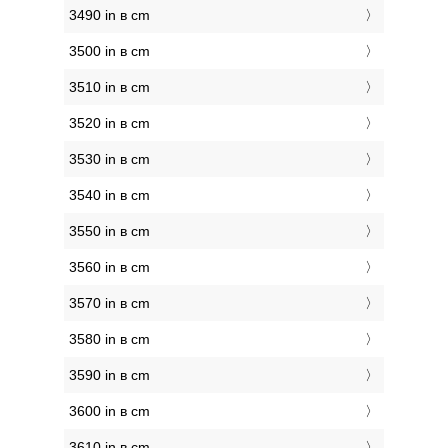
3490 in в cm
3500 in в cm
3510 in в cm
3520 in в cm
3530 in в cm
3540 in в cm
3550 in в cm
3560 in в cm
3570 in в cm
3580 in в cm
3590 in в cm
3600 in в cm
3610 in в cm