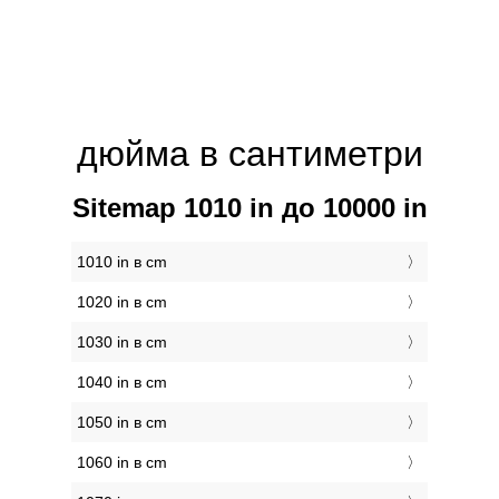
дюйма в сантиметри
Sitemap 1010 in до 10000 in
1010 in в cm
1020 in в cm
1030 in в cm
1040 in в cm
1050 in в cm
1060 in в cm