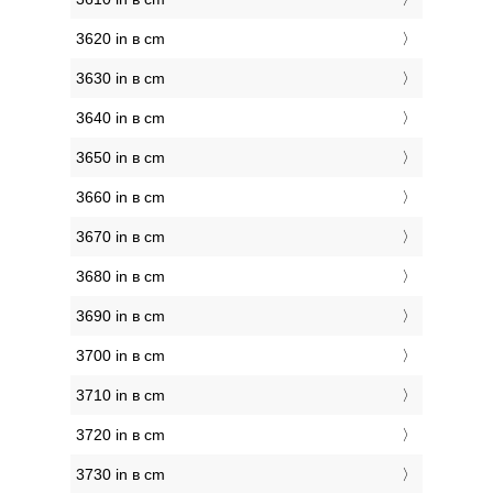
3620 in в cm
3630 in в cm
3640 in в cm
3650 in в cm
3660 in в cm
3670 in в cm
3680 in в cm
3690 in в cm
3700 in в cm
3710 in в cm
3720 in в cm
3730 in в cm