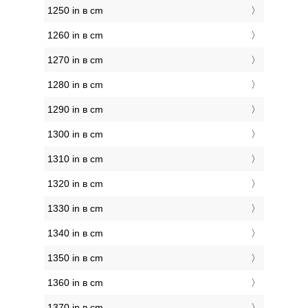
1250 in в cm
1260 in в cm
1270 in в cm
1280 in в cm
1290 in в cm
1300 in в cm
1310 in в cm
1320 in в cm
1330 in в cm
1340 in в cm
1350 in в cm
1360 in в cm
1370 in в cm