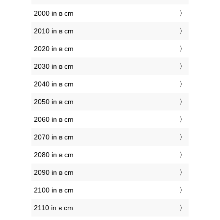
2000 in в cm
2010 in в cm
2020 in в cm
2030 in в cm
2040 in в cm
2050 in в cm
2060 in в cm
2070 in в cm
2080 in в cm
2090 in в cm
2100 in в cm
2110 in в cm