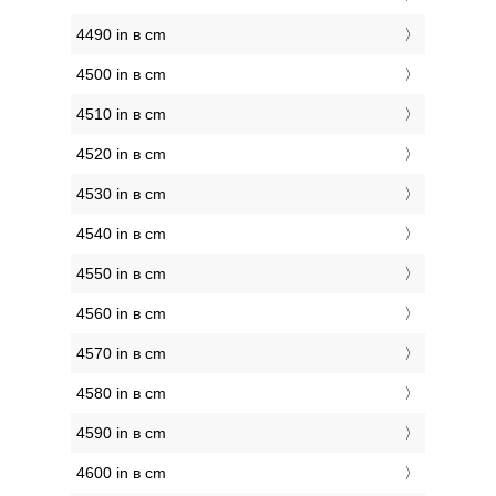
4490 in в cm
4500 in в cm
4510 in в cm
4520 in в cm
4530 in в cm
4540 in в cm
4550 in в cm
4560 in в cm
4570 in в cm
4580 in в cm
4590 in в cm
4600 in в cm