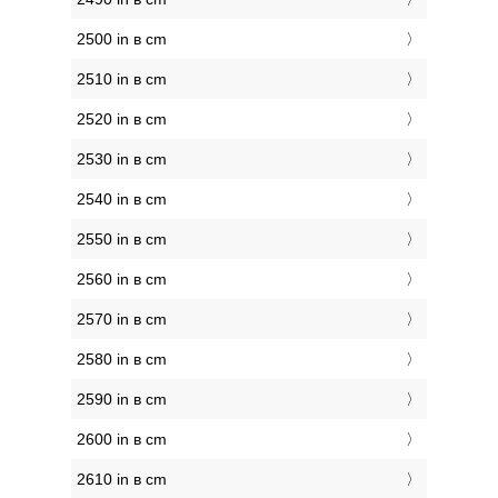
2500 in в cm
2510 in в cm
2520 in в cm
2530 in в cm
2540 in в cm
2550 in в cm
2560 in в cm
2570 in в cm
2580 in в cm
2590 in в cm
2600 in в cm
2610 in в cm