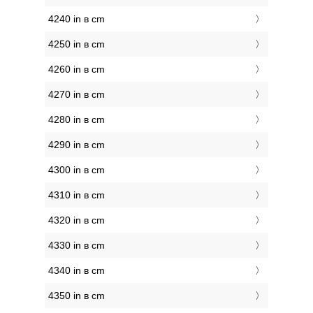
4240 in в cm
4250 in в cm
4260 in в cm
4270 in в cm
4280 in в cm
4290 in в cm
4300 in в cm
4310 in в cm
4320 in в cm
4330 in в cm
4340 in в cm
4350 in в cm