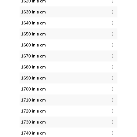
1620 in в cm
1630 in в cm
1640 in в cm
1650 in в cm
1660 in в cm
1670 in в cm
1680 in в cm
1690 in в cm
1700 in в cm
1710 in в cm
1720 in в cm
1730 in в cm
1740 in в cm