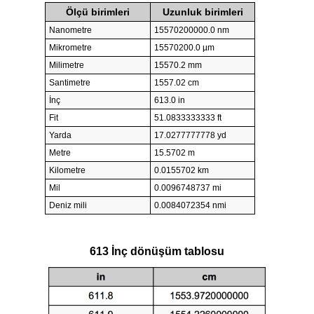
Ölçü birimleri
Uzunluk birimleri
Nanometre
15570200000.0 nm
Mikrometre
15570200.0 µm
Milimetre
15570.2 mm
Santimetre
1557.02 cm
İnç
613.0 in
Fit
51.0833333333 ft
Yarda
17.0277777778 yd
Metre
15.5702 m
Kilometre
0.0155702 km
Mil
0.0096748737 mi
Deniz mili
0.0084072354 nmi
613 İnç dönüşüm tablosu