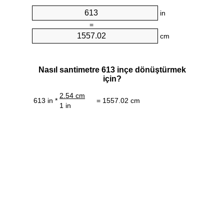
in
=
cm
Nasıl santimetre 613 inçe dönüştürmek
için?
2.54 cm
613 in *
= 1557.02 cm
1 in