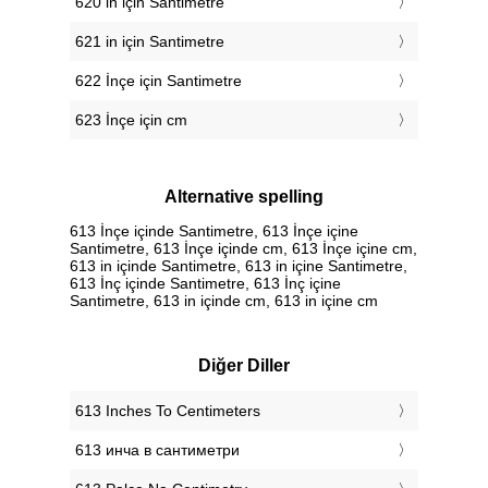
620 in için Santimetre
621 in için Santimetre
622 İnçe için Santimetre
623 İnçe için cm
Alternative spelling
613 İnçe içinde Santimetre, 613 İnçe içine
Santimetre, 613 İnçe içinde cm, 613 İnçe içine cm,
613 in içinde Santimetre, 613 in içine Santimetre,
613 İnç içinde Santimetre, 613 İnç içine
Santimetre, 613 in içinde cm, 613 in içine cm
Diğer Diller
‎613 Inches To Centimeters
‎613 инча в сантиметри