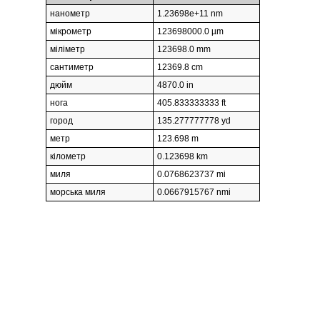
нанометр
1.23698e+11 nm
мікрометр
123698000.0 µm
міліметр
123698.0 mm
сантиметр
12369.8 cm
дюйм
4870.0 in
нога
405.833333333 ft
город
135.277777778 yd
метр
123.698 m
кілометр
0.123698 km
миля
0.0768623737 mi
морська миля
0.0667915767 nmi