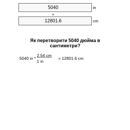
in
=
cm
Як перетворити 5040 дюйма в
сантиметри?
2.54 cm
5040 in *
= 12801.6 cm
1 in