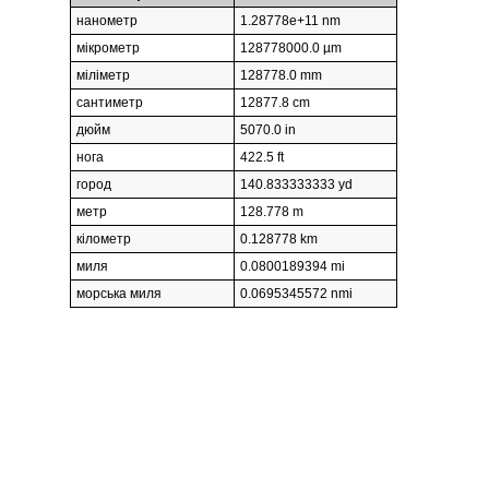
нанометр
1.28778e+11 nm
мікрометр
128778000.0 µm
міліметр
128778.0 mm
сантиметр
12877.8 cm
дюйм
5070.0 in
нога
422.5 ft
город
140.833333333 yd
метр
128.778 m
кілометр
0.128778 km
миля
0.0800189394 mi
морська миля
0.0695345572 nmi