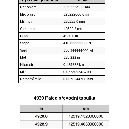
Nanometr
1.25222e+11 nm
Mikrometr
125222000.0 µm
Milimetr
125222.0 mm
Centimetr
12522.2 cm
Palec
4930.0 in
Stopa
410.833333333 ft
Yard
136.944444444 yd
Metr
125.222 m
Kilometr
0.125222 km
Míle
0.0778093434 mi
Námořní míle
0.0676144708 nmi
4930 Palec převodní tabulka