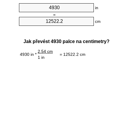
in
=
cm
Jak převést 4930 palce na centimetry?
2.54 cm
4930 in *
= 12522.2 cm
1 in